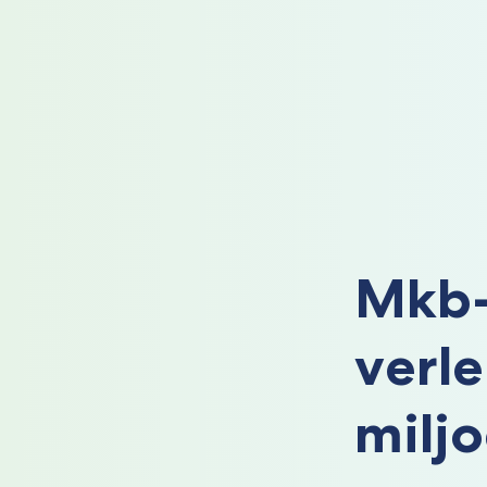
Mkb-
verle
milj