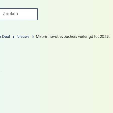
Regio
uws
FAQ
Deal
Contact
ken
II
o Deal
Nieuws
Mkb-innovatievouchers verlengd tot 2029:
s