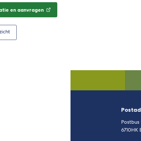
atie en aanvragen
zicht
Postad
Postbus
6710HK 