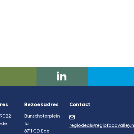
regio-
(Verwijst
deal-
naar
foodvalley
een
res
Bezoekadres
Contact
externe
website)
 9022
Bunschoterplein
Ede
1a
regiodeal@regiofoodvalley.n
6711 CD Ede