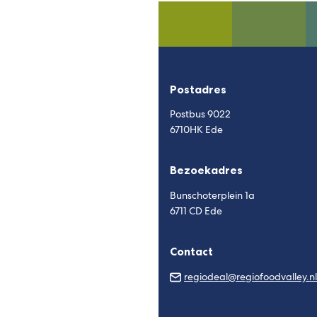
Postadres
Postbus 9022
6710HK Ede
Bezoekadres
Bunschoterplein 1a
6711 CD Ede
Contact
regiodeal@regiofoodvalley.nl