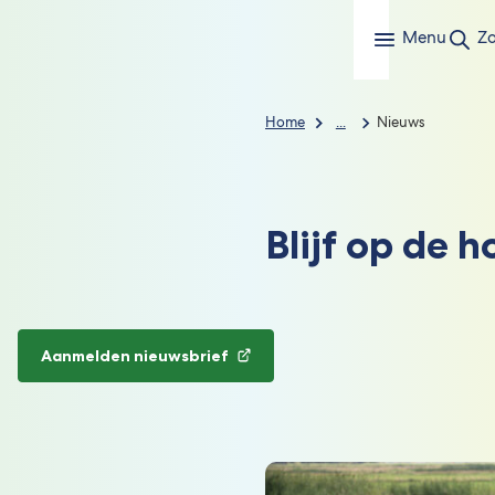
Menu
Z
Home
...
Nieuws
Blijf op de 
Aanmelden nieuwsbrief
(Verwijst
naar
een
externe
website)