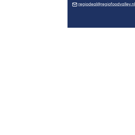
regiodeal@regiofoodvalley.nl