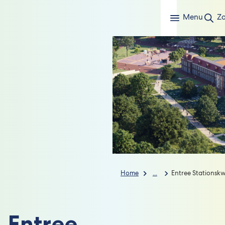
Menu
Z
Home
...
Entree Stationsk
Entree