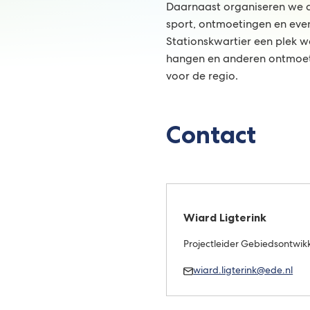
Daarnaast organiseren we act
sport, ontmoetingen en eve
Stationskwartier een plek wa
hangen en anderen ontmoet—
voor de regio.
Contact
Wiard Ligterink
Projectleider Gebiedsontwi
Mail
(Ver
wiard.ligterink@ede.nl
Wiard
naa
Ligterink
een