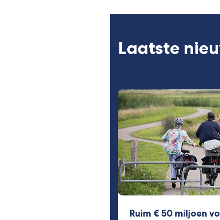
e-
mai
Laatste nie
Ruim € 50 miljoen vo