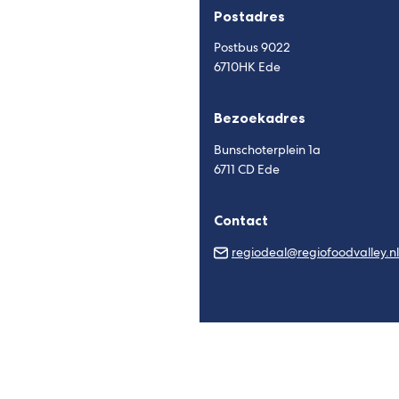
Postadres
Postbus 9022
6710HK Ede
Bezoekadres
Bunschoterplein 1a
6711 CD Ede
Contact
regiodeal@regiofoodvalley.nl