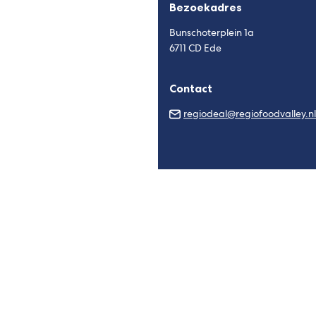
Bezoekadres
Bunschoterplein 1a
6711 CD Ede
Contact
regiodeal@regiofoodvalley.nl