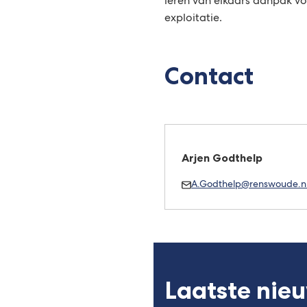
leren van elkaars aanpak v
exploitatie.
Contact
Arjen Godthelp
Mail
A.Godthelp@renswoude.n
Arjen
Godthelp
Laatste nie