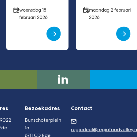
Datum
Datum
woensdag 18
maandag 2 februari
februari 2026
2026
regio-
(Verwijst
deal-
naar
foodvalley
een
res
Bezoekadres
Contact
externe
website)
 9022
Bunschoterplein
Ede
1a
regiodeal@regiofoodvalley.n
6711 CD Ede