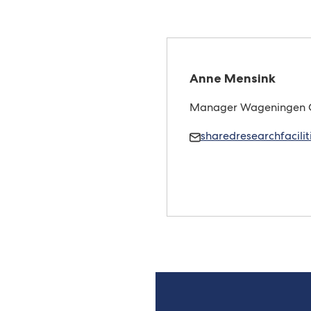
Anne Mensink
Manager Wageningen Ca
Mail
sharedresearchfacili
Anne
Mensink