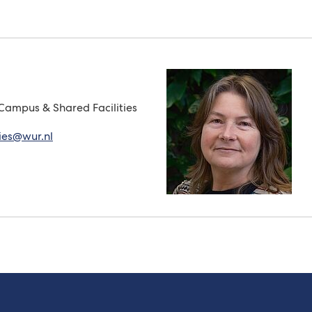
mpus & Shared Facilities
(Verwijst
ties@wur.nl
naar
een
e-
mailadres)