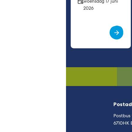
Datum
woensdag 17 juni
2026
Postad
Postbus
6710HK 