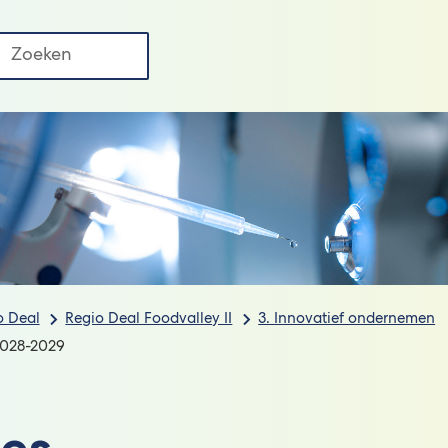
Regio
uws
FAQ
Deal
Contact
ken
II
o Deal
Regio Deal Foodvalley II
3. Innovatief ondernemen
 2028-2029
ies