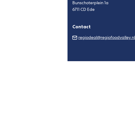
Bunschoterplein 1a
6711 CD Ede
Contact
regiodeal@regiofoodvalley.nl