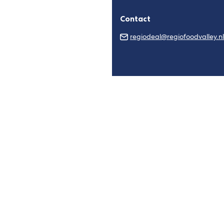
Contact
regiodeal@regiofoodvalley.nl