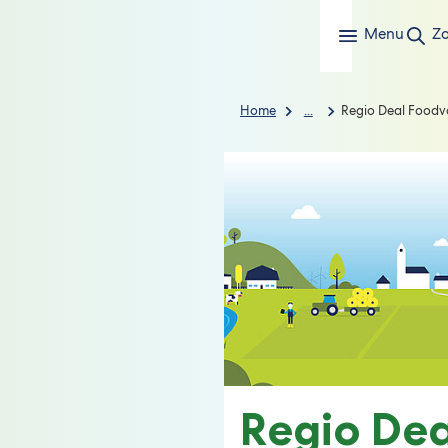
Menu
Z
Home
...
Regio Deal Foodva
Regio Dea