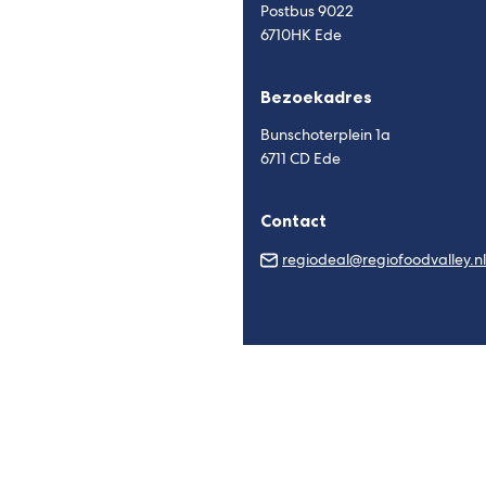
Postbus 9022
6710HK Ede
Bezoekadres
Bunschoterplein 1a
6711 CD Ede
Contact
regiodeal@regiofoodvalley.nl