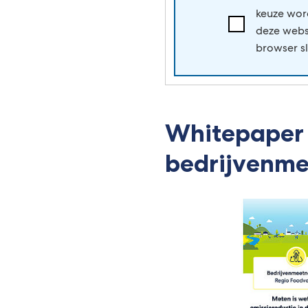
keuze wor
Ik
deze webs
accepteer
browser sl
de
voorwaarden
van
www.youtube.c
Whitepaper
bedrijvenm