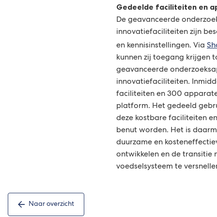
Gedeelde faciliteiten en 
naar
De geavanceerde onderzoe
een
innovatiefaciliteiten zijn b
externe
en kennisinstellingen. Via
Sh
website)
kunnen zij toegang krijgen 
geavanceerde onderzoeksa
innovatiefaciliteiten. Inmid
faciliteiten en 300 apparat
platform. Het gedeeld gebru
deze kostbare faciliteiten 
benut worden. Het is daarme
duurzame en kosteneffectie
ontwikkelen en de transiti
voedselsysteem te versnelle
Naar overzicht