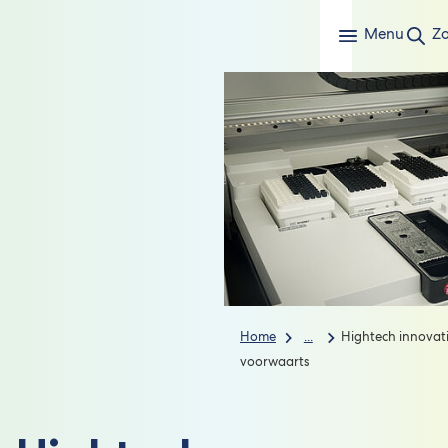
Menu
Z
Home
...
Hightech innovati
voorwaarts