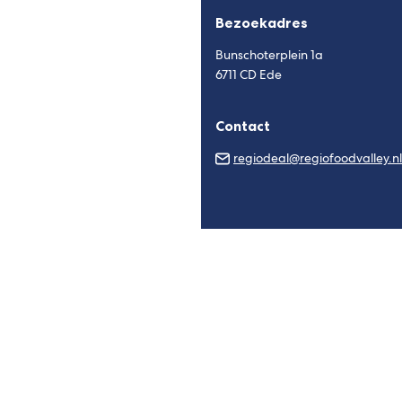
Bezoekadres
Bunschoterplein 1a
6711 CD Ede
Contact
regiodeal@regiofoodvalley.nl