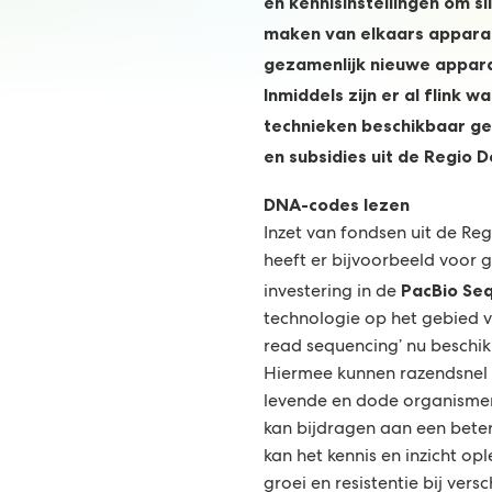
en kennisinstellingen om s
maken van elkaars appara
gezamenlijk nieuwe appara
Inmiddels zijn er al flink 
technieken beschikbaar g
en subsidies uit de Regio D
DNA-codes lezen
Inzet van fondsen uit de Re
heeft er bijvoorbeeld voor 
PacBio Seq
investering in de
technologie op het gebied 
read sequencing’ nu beschik
Hiermee kunnen razendsnel
levende en dode organismen
kan bijdragen aan een beter
kan het kennis en inzicht op
groei en resistentie bij versc