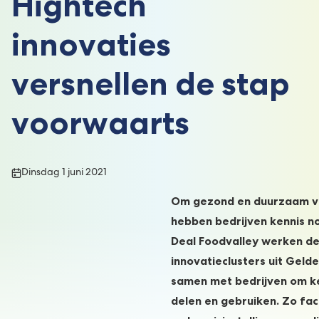
Hightech
innovaties
versnellen de stap
voorwaarts
Publicatiedatum:
Dinsdag 1 juni 2021
Om gezond en duurzaam vo
hebben bedrijven kennis no
Deal Foodvalley werken de
innovatieclusters uit Geld
samen met bedrijven om ke
delen en gebruiken. Zo fac