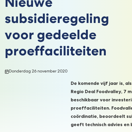
Nieuwe
subsidieregeling
voor gedeelde
proeffaciliteiten
Publicatiedatum:
Donderdag 26 november 2020
De komende vijf jaar is, a
Regio Deal Foodvalley, 7 m
beschikbaar voor invester
proeffaciliteiten. Foodval
coördinatie, beoordeelt s
geeft technisch advies en 