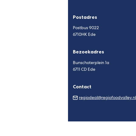
Postadres
Postbus 9022
6710HK Ede
Bezoekadres
Bunschoterplein 1a
6711 CD Ede
Contact
regiodeal@regiofoodvalley.nl