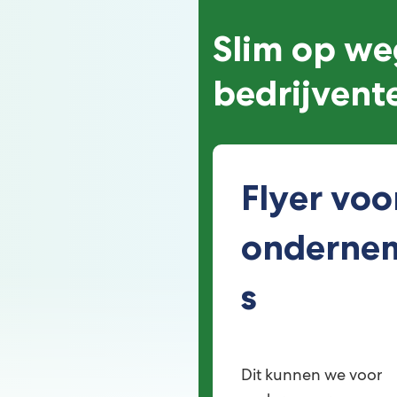
Slim op we
bedrijvent
Flyer voo
onderne
s
Dit kunnen we voor