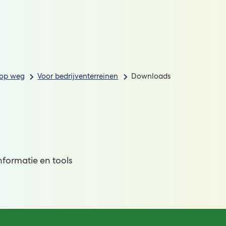
Voor
Voor
Actueel
Contact
kgevers
bedrijventerreinen
 op weg
Voor bedrijventerreinen
Downloads
formatie en tools