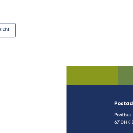
zicht
Postad
Postbus
6710HK 