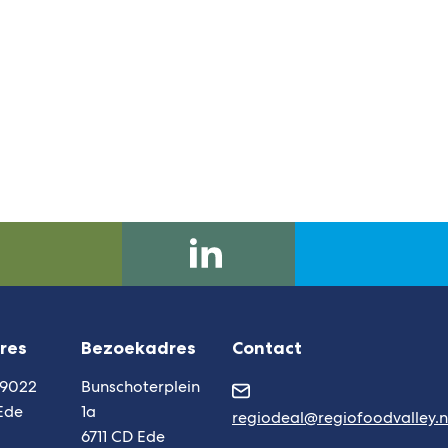
website)
regio-
(Verwijst
deal-
naar
foodvalley
een
res
Bezoekadres
Contact
externe
website)
 9022
Bunschoterplein
Ede
1a
regiodeal@regiofoodvalley.n
6711 CD Ede