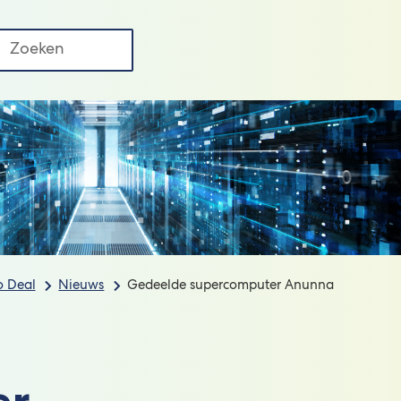
Regio
uws
FAQ
Deal
Contact
ken
II
o Deal
Nieuws
Gedeelde supercomputer Anunna
er