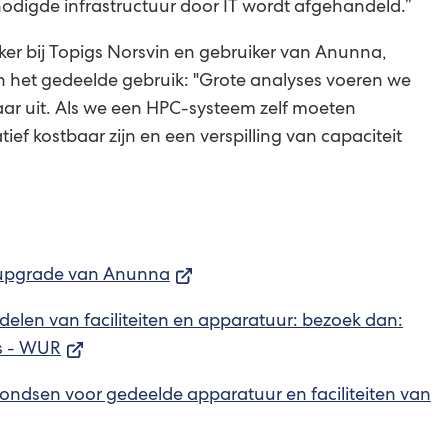
digde infrastructuur door IT wordt afgehandeld.”
r bij Topigs Norsvin en gebruiker van Anunna,
 het gedeelde gebruik: "Grote analyses voeren we
jaar uit. Als we een HPC-systeem zelf moeten
ief kostbaar zijn en een verspilling van capaciteit
(Verwijst
 upgrade van Anunna
naar
delen van faciliteiten en apparatuur: bezoek dan:
een
(Verwijst
es - WUR
externe
naar
website)
fondsen voor gedeelde apparatuur en faciliteiten van
een
externe