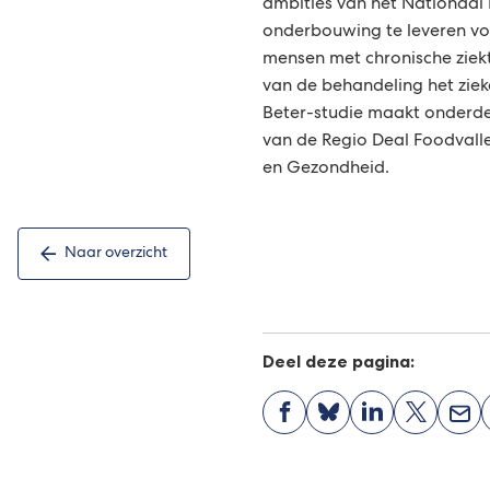
ambities van het Nationaal
onderbouwing te leveren vo
mensen met chronische ziek
van de behandeling het ziek
Beter-studie maakt onderde
van de Regio Deal Foodvall
en Gezondheid.
Naar overzicht
Deel deze pagina:
(Verwijst
(Verwijst
(Verwijst
(Verwijst
(Ver
naar
naar
naar
naar
naa
een
een
een
een
een