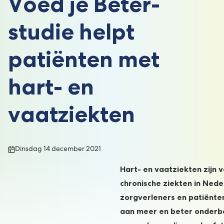
Voed je Beter-
studie helpt
patiënten met
hart- en
vaatziekten
Publicatiedatum:
Dinsdag 14 december 2021
Hart- en vaatziekten zijn
chronische ziekten in Neder
zorgverleners en patiënten
aan meer en beter onderb