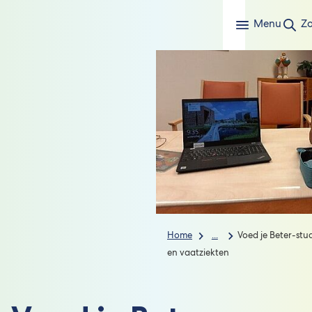
Menu
Z
Home
...
Voed je Beter-stu
en vaatziekten