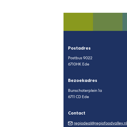
externe
externe
externe
externe
e-
website)
website)
website)
website)
mai
Postadres
Postbus 9022
6710HK Ede
Bezoekadres
Bunschoterplein 1a
6711 CD Ede
Contact
regiodeal@regiofoodvalley.nl