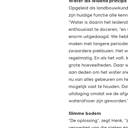
Water als leidend principe
Opgeleid als landbouwkundi
zijn huidige functie alle ken
“Water is daarin het leidend
enthousiast te doceren, “e
enorm uitgedaagd. We heb
maken met langere periode
zwaardere piekbuien. Het w
regelmatig. En als het valt,
grote hoeveelheden. Daar w
aan deden om het water snel
nu van alles gebeuren om h
mogelijk vast te houden. Dat
uitdaging omdat we de af
waterafvoer zijn geworden.
Slimme bodem
“De oplossing”, zegt Henk, “