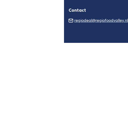
Contact
regiodeal@regiofoodvalley.nl