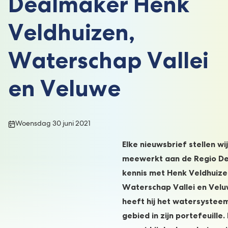
Dealmaker Henk
Veldhuizen,
Waterschap Vallei
en Veluwe
Publicatiedatum:
Woensdag 30 juni 2021
Elke nieuwsbrief stellen wi
meewerkt aan de Regio De
kennis met Henk Veldhuize
Waterschap Vallei en Vel
heeft hij het watersysteem 
gebied in zijn portefeuille.