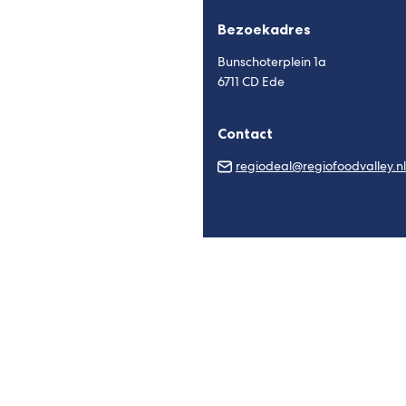
Bezoekadres
Bunschoterplein 1a
6711 CD Ede
Contact
regiodeal@regiofoodvalley.nl