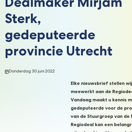
Dealmaker Mirjam
Sterk,
gedeputeerde
provincie Utrecht
Publicatiedatum:
Donderdag 30 juni 2022
Elke nieuwsbrief stellen wi
meewerkt aan de Regiodea
Vandaag maakt u kennis m
gedeputeerde voor de prov
van de Stuurgroep van de 
Regiodeal kan een belangr