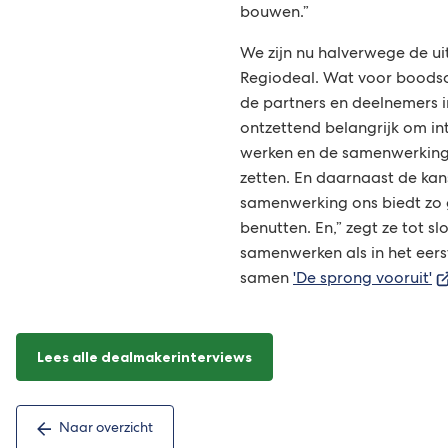
bouwen.”
We zijn nu halverwege de ui
Regiodeal. Wat voor boodsc
de partners en deelnemers i
ontzettend belangrijk om int
werken en de samenwerking 
zetten. En daarnaast de kan
samenwerking ons biedt zo 
benutten. En,” zegt ze tot slo
samenwerken als in het eers
(V
samen
'De sprong vooruit'
n
e
ex
Lees alle dealmakerinterviews
we
Naar overzicht