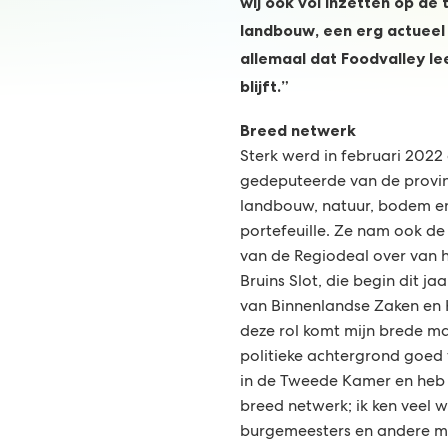
wij ook vol inzetten op d
landbouw, een erg actueel
allemaal dat Foodvalley le
blijft.”
Breed netwerk
Sterk werd in februari 2022 
gedeputeerde van de provin
landbouw, natuur, bodem en
portefeuille. Ze nam ook de
van de Regiodeal over van
Bruins Slot, die begin dit ja
van Binnenlandse Zaken en Ko
deze rol komt mijn brede m
politieke achtergrond goed v
in de Tweede Kamer en he
breed netwerk; ik ken veel 
burgemeesters en andere me