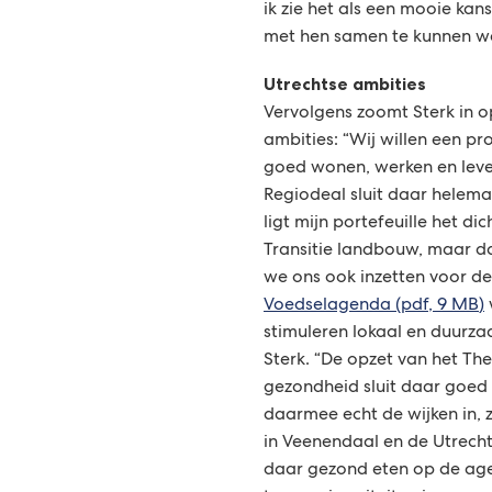
ik zie het als een mooie kan
met hen samen te kunnen we
Utrechtse ambities
Vervolgens zoomt Sterk in o
ambities: “Wij willen een pro
goed wonen, werken en leven
Regiodeal sluit daar helema
ligt mijn portefeuille het di
Transitie landbouw, maar d
we ons ook inzetten voor d
Voedselagenda
(pdf
, 9 MB
)
stimuleren lokaal en duurza
Sterk. “De opzet van het T
gezondheid sluit daar goed
daarmee echt de wijken in, z
in Veenendaal en de Utrech
daar gezond eten op de age