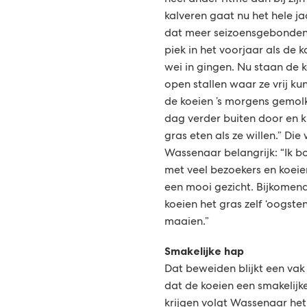
heel ander ritme dan bij zij
kalveren gaat nu het hele j
dat meer seizoensgebonden
piek in het voorjaar als de 
wei in gingen. Nu staan de k
open stallen waar ze vrij k
de koeien ’s morgens gemolk
dag verder buiten door en k
gras eten als ze willen.” Di
Wassenaar belangrijk: “Ik 
met veel bezoekers en koeie
een mooi gezicht. Bijkomend
koeien het gras zelf ‘oogsten’
maaien.”
Smakelijke hap
Dat beweiden blijkt een vak
dat de koeien een smakelij
krijgen volgt Wassenaar he