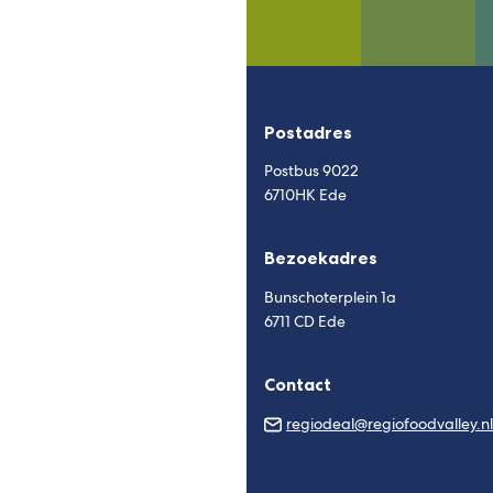
Postadres
Postbus 9022
6710HK Ede
Bezoekadres
Bunschoterplein 1a
6711 CD Ede
Contact
regiodeal@regiofoodvalley.nl