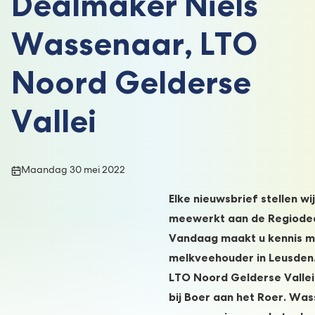
Dealmaker Niels
Wassenaar, LTO
Noord Gelderse
Vallei
Publicatiedatum:
Maandag 30 mei 2022
Elke nieuwsbrief stellen wi
meewerkt aan de Regiodea
Vandaag maakt u kennis m
melkveehouder in Leusden. 
LTO Noord Gelderse Vallei 
bij Boer aan het Roer. Was