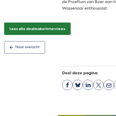
de Proeftuin van Boer aan h
Wassenaar enthousiast.
Lees alle dealmakerinterviews
Naar overzicht
Deel deze pagina:
(Verwijst
(Verwijst
(Verwijst
(Verwijst
(Ver
naar
naar
naar
naar
naa
een
een
een
een
een
externe
externe
externe
externe
e-
website)
website)
website)
website)
mai