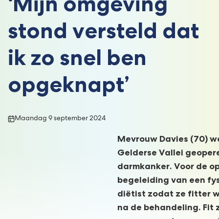
‘Mijn omgeving
stond versteld dat
ik zo snel ben
opgeknapt’
Publicatiedatum:
Maandag 9 september 2024
Mevrouw Davies (70)
we
Gelderse Vallei geoper
darmkanker. Voor de ope
begeleiding van een fy
diëtist zodat ze fitter 
na de behandeling. Fit z