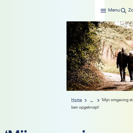
Menu
Z
Home
...
‘Mijn omgeving sto
ben opgeknapt’