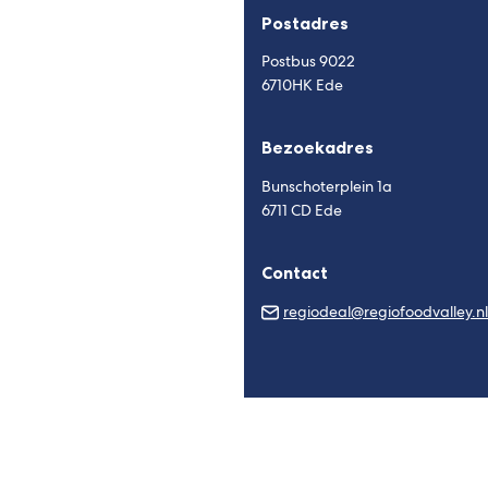
Postadres
Postbus 9022
6710HK Ede
Bezoekadres
Bunschoterplein 1a
6711 CD Ede
Contact
regiodeal@regiofoodvalley.nl