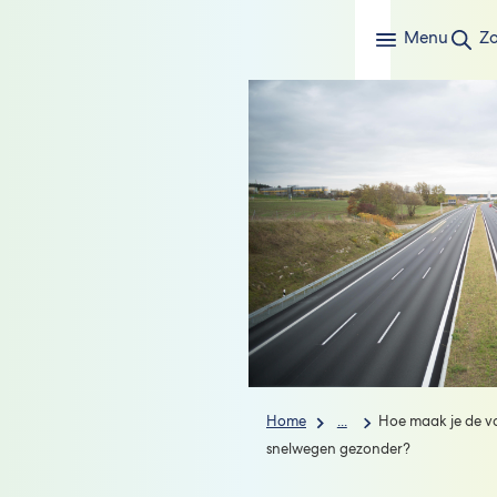
Menu
Z
Home
...
Hoe maak je de v
snelwegen gezonder?