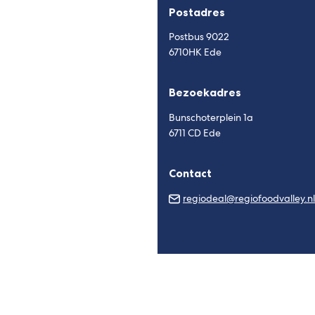
Postadres
Postbus 9022
6710HK Ede
Bezoekadres
Bunschoterplein 1a
6711 CD Ede
Contact
regiodeal@regiofoodvalley.nl