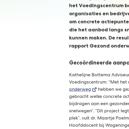
het Voedingscentrum 
organisaties en bedrij
om concrete actiepunte
die het aanbod langs 
kunnen maken. De resul
rapport Gezond onder
Gecoördineerde aanpa
Kathelijne Bottema Adviseu
Voedingscentrum: “Met het
(Verwijst
onderweg
hebben we geza
naar
gebracht welke concrete ac
een
bijdragen aan een gezonde
externe
snelwegen”. “Dit project leg
website)
plek”, vult dr. Maartje Poelm
Hoofddocent bij Wageningen