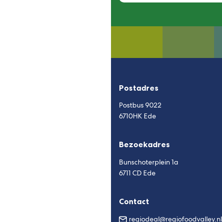
Postadres
Postbus 9022
6710HK Ede
Bezoekadres
Bunschoterplein 1a
6711 CD Ede
Contact
regiodeal@regiofoodvalley.nl