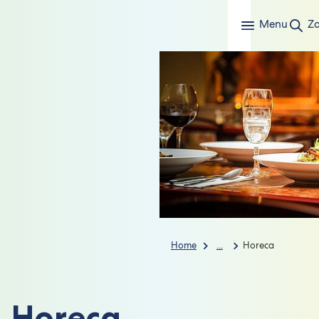
Menu
Z
Home
...
Horeca
Horeca