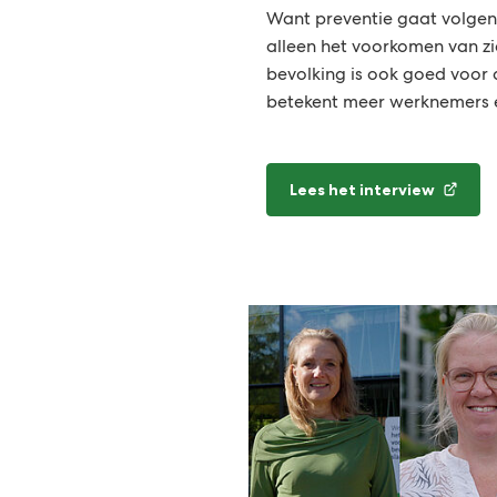
Want preventie gaat volgen
alleen het voorkomen van zie
bevolking is ook goed voor
betekent meer werknemers 
Lees het interview
(Verwijst
naar
een
externe
website)