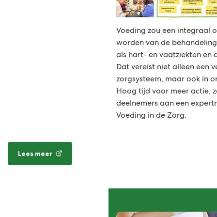
(Verwijst
Voeding zou een integraal 
naar
worden van de behandeling 
een
als hart- en vaatziekten en 
externe
Dat vereist niet alleen een 
website)
zorgsysteem, maar ook in 
Hoog tijd voor meer actie, z
deelnemers aan een expertm
Voeding in de Zorg.
Lees meer
(Verwijst
naar
een
externe
website)