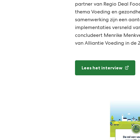
partner van Regio Deal Food
thema Voeding en gezondhe
samenwerking zijn een aant
implementaties versneld v
concludeert Menrike Menkve
van Alliantie Voeding in de 
Lees het interview
(Verwijst
naar
een
externe
website)