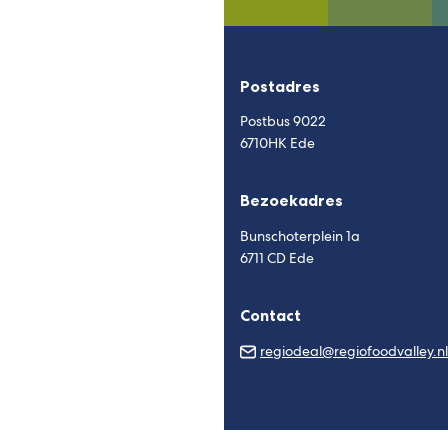
Postadres
Postbus 9022
6710HK Ede
Bezoekadres
Bunschoterplein 1a
6711 CD Ede
Contact
regiodeal@regiofoodvalley.nl