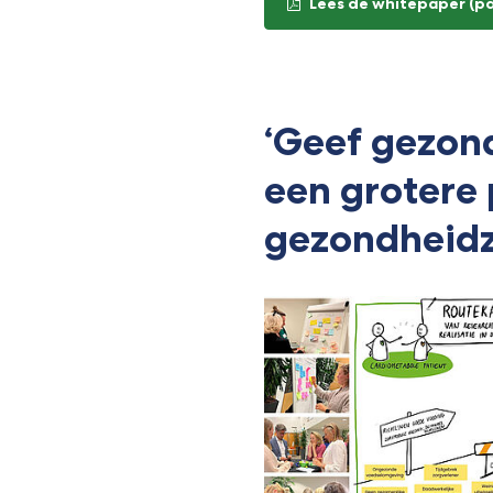
Lees de whitepaper
(p
‘Geef gezon
een grotere 
gezondheidz