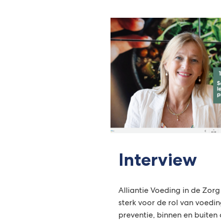
externe
website)
Interview
Alliantie Voeding in de Zorg
sterk voor de rol van voeding 
preventie, binnen en buiten d