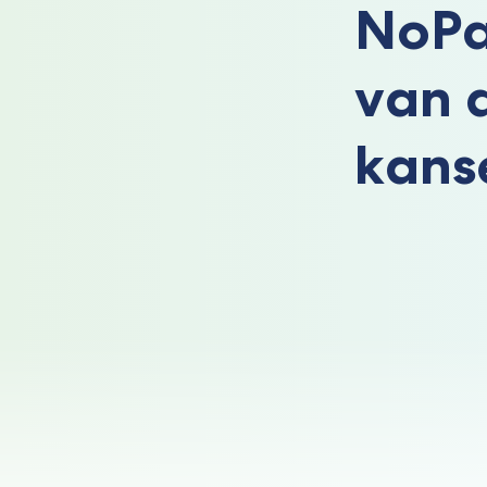
NoPa
van 
kans