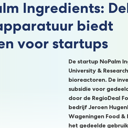
lm Ingredients: De
apparatuur biedt
en voor startups
De startup NoPalm I
University & Researc
bioreactoren. De inv
subsidie voor gedeel
door de RegioDeal Fo
bedrijf Jeroen Hugenh
Wageningen Food & B
het gedeelde gebrui