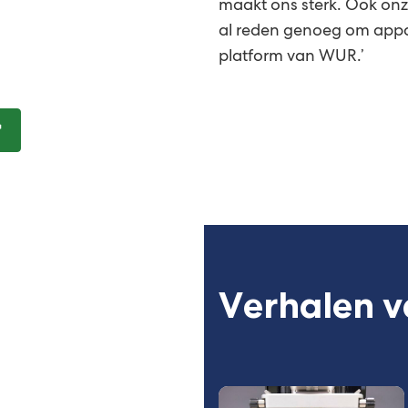
maakt ons sterk. Ook onze
al reden genoeg om appar
platform van WUR.’
Verhalen v