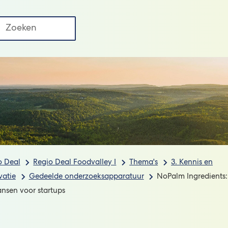
Regio
uws
FAQ
Deal
Contact
ken
II
o Deal
Regio Deal Foodvalley I
Thema's
3. Kennis en
vatie
Gedeelde onderzoeksapparatuur
NoPalm Ingredients:
nsen voor startups