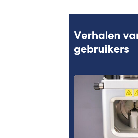
naar
een
externe
website)
Verhalen va
gebruikers