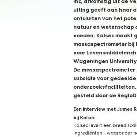
Inc, afkomstig uit de V
uiting geeft aan haar a
ontsluiten van het pot
natuur en wetenschap 
voeden. Kalsec maakt g
massaspectrometer bij 
voor Levensmiddelench
Wageningen University
De massaspectrometer i
subsidie ​​voor gedeelde
onderzoeksfaciliteiten
gesteld door de RegioD
Een interview met James Re
bij Kalsec.
Kalsec levert een breed sca
ingrediënten - waaronder na