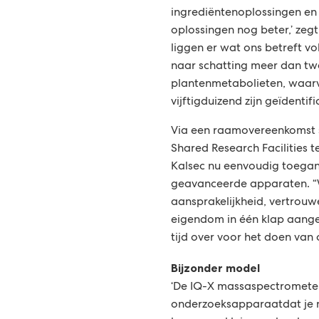
ingrediëntenoplossingen e
oplossingen nog beter,’ zeg
liggen er wat ons betreft v
naar schatting meer dan t
plantenmetabolieten, waar
vijftigduizend zijn geïdentifi
Via een raamovereenkomst 
Shared Research Facilities
Kalsec nu eenvoudig toegan
geavanceerde apparaten. 
aansprakelijkheid, vertrouwe
eigendom in één klap aangep
tijd over voor het doen van 
Bijzonder model
‘De IQ-X massaspectromete
onderzoeksapparaatdat je ni