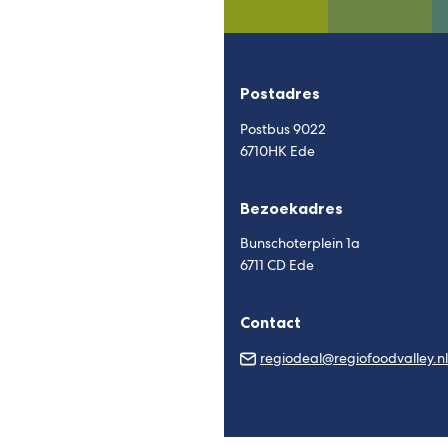
Postadres
Postbus 9022
6710HK Ede
Bezoekadres
Bunschoterplein 1a
6711 CD Ede
Contact
regiodeal@regiofoodvalley.nl