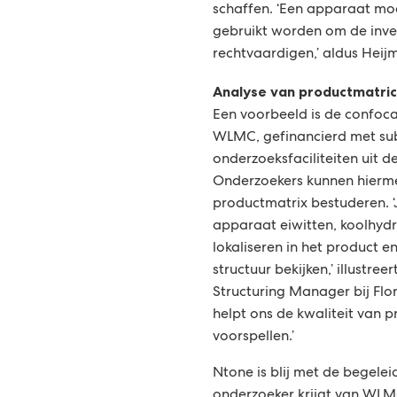
schaffen. ‘Een apparaat m
gebruikt worden om de inve
rechtvaardigen,’ aldus Heij
Analyse van productmatri
Een voorbeeld is de confoca
WLMC, gefinancierd met subs
onderzoeksfaciliteiten uit d
Onderzoekers kunnen hierme
productmatrix bestuderen. ‘
apparaat eiwitten, koolhydr
lokaliseren in het product 
structuur bekijken,’ illustree
Structuring Manager bij Flo
helpt ons de kwaliteit van 
voorspellen.’
Ntone is blij met de begelei
onderzoeker krijgt van WLM