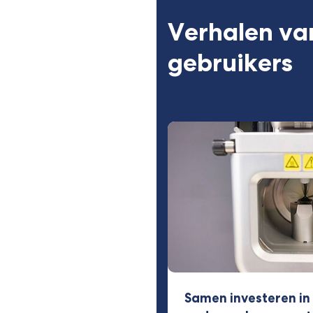
website)
Verhalen va
gebruikers
Samen investeren i