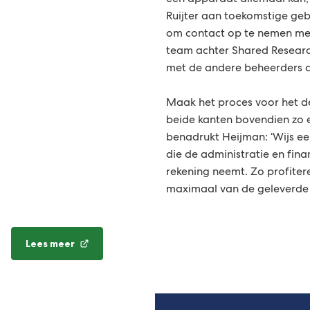
een apparaat allemaal kan,’
Ruijter aan toekomstige gebr
om contact op te nemen met
team achter Shared Research
met de andere beheerders al
Maak het proces voor het de
beide kanten bovendien zo 
benadrukt Heijman: ‘Wijs e
die de administratie en fina
rekening neemt. Zo profite
maximaal van de geleverde 
Lees meer
(Verwijst
naar
een
externe