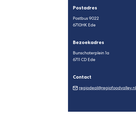
Postadres
Postbus 9022
6710HK Ede
Bezoekadres
Bunschoterplein 1a
6711 CD Ede
Contact
regiodeal@regiofoodvalley.nl