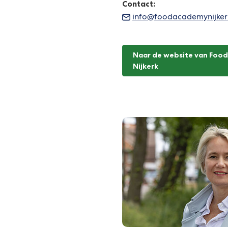
Contact:
info@foodacademynijkerk
Naar de website van Foo
(Verwijst
Nijkerk
naar
een
externe
website)