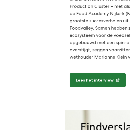
Production Cluster – met als 
de Food Academy Nijkerk (FA
grootste succesverhalen uit
Foodvalley. Samen hebben zi
ecosysteem voor de voedse
opgebouwd met een spin-of
overstijgt, zeggen voorzitte
wethouder Marianne Klein v
Lees het interview
(Verwijst
naar
een
externe
website)