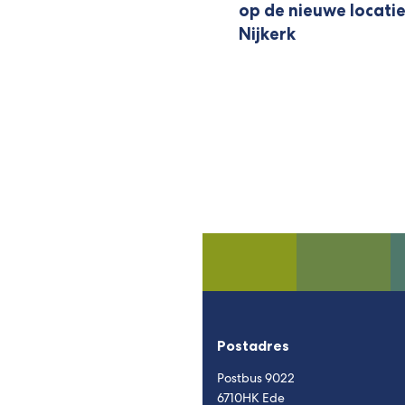
op de nieuwe locat
Nijkerk
Postadres
Postbus 9022
6710HK Ede