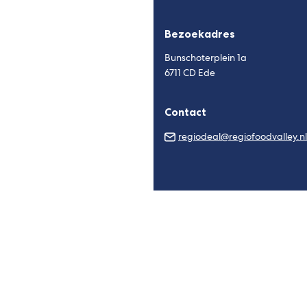
Bezoekadres
Bunschoterplein 1a
6711 CD Ede
Contact
regiodeal@regiofoodvalley.nl