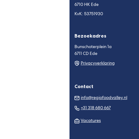
6710 HK Ede
KvK: 53751930
Bezoekadres
Bunschoterplein 1a
6711 CD Ede
Privacyverklaring
Contact
(Verw
info@regiofoodvalley.nl
naar
(Verwijst
+31 318 680 667
een
naar
e-
Vacatures
een
mail
telefoonnu