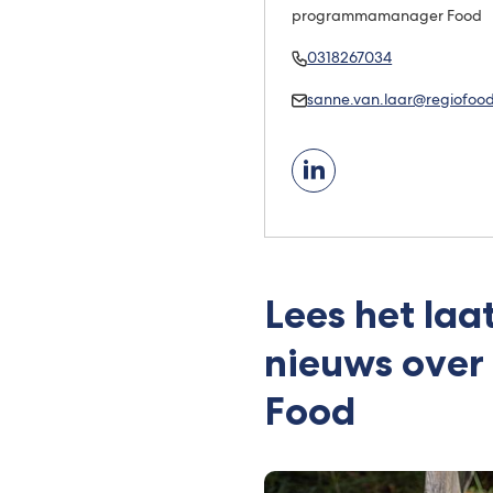
programmamanager Food
Bel
(Verwijst
0318267034
Sanne
naar
Mail
sanne.van.laar@regiofoodv
van
een
Sanne
Laar
telefoonnumm
van
Laar
Lees het laa
nieuws over
Food