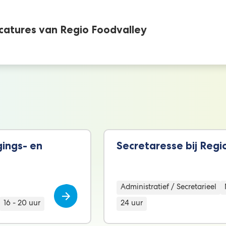
vacatures van Regio Foodvalley
gings- en
Secretaresse bij Regi
Administratief / Secretarieel
Categorieën
16 - 20 uur
24 uur