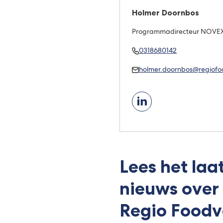
Holmer Doornbos
Programmadirecteur NOVEX 
Bel
(Verwijst
0318680142
Holmer
naar
Mail
holmer.doornbos@regiofoo
Doornbos
een
Holmer
telefoonnumm
Doornbos
(Verwijst
naar
een
externe
website)
Lees het laa
nieuws over
Regio Foodv