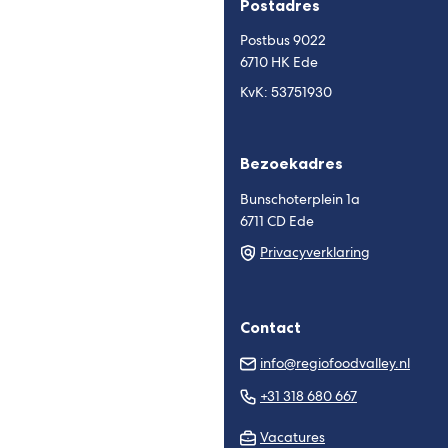
Postadres
website)
website)
Postbus 9022
6710 HK Ede
KvK: 53751930
Bezoekadres
Bunschoterplein 1a
6711 CD Ede
Privacyverklaring
Contact
(Verw
info@regiofoodvalley.nl
naar
(Verwijst
+31 318 680 667
een
naar
e-
Vacatures
een