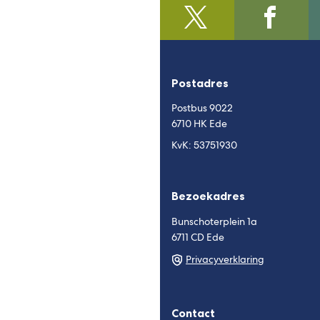
@regiofoodvalley
(Verwijst
/https:/
(Verwijst
naar
naar
een
een
externe
externe
Postadres
website)
website)
Postbus 9022
6710 HK Ede
KvK: 53751930
Bezoekadres
Bunschoterplein 1a
6711 CD Ede
Privacyverklaring
Contact