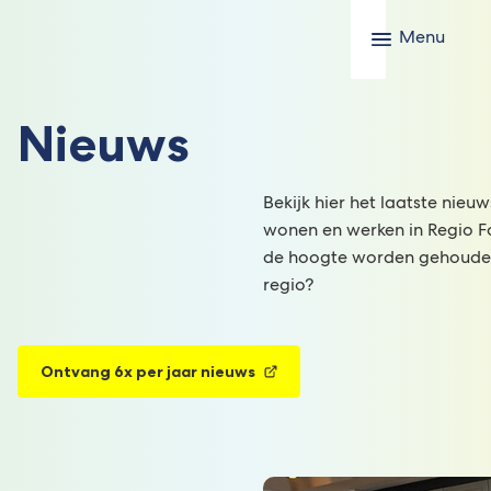
Menu
Nieuws
Bekijk hier het laatste nie
wonen en werken in Regio Fo
de hoogte worden gehouden
regio?
Ontvang 6x per jaar nieuws
(Verwijst
naar
een
externe
website)