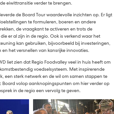
e eiwittransitie verder te brengen.
everde de Board Tour waardevolle inzichten op. Er ligt
elstellingen te formuleren, boeren en andere
ekken, de vraagkant te activeren en trots de
die er al zijn in de regio. Ook is verkend waar het
euning kan gebruiken, bijvoorbeeld bij investeringen,
 en het versnellen van kansrijke innovaties.
WD liet zien dat Regio Foodvalley veel in huis heeft om
ekomstbestendig voedselsysteem. Met inspirerende
jk, een sterk netwerk en de wil om samen stappen te
ic Board volop aanknopingspunten om hier verder op
sprek in de regio een vervolg te geven.