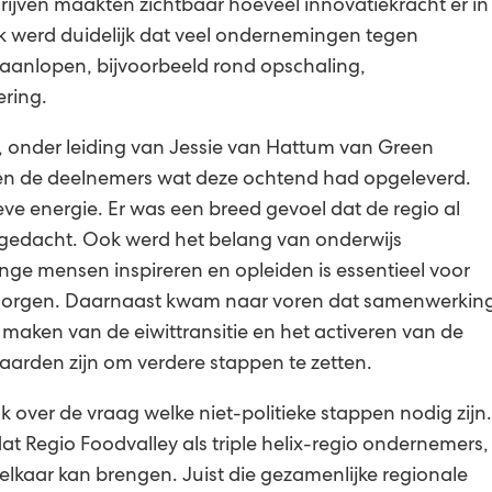
ijven maakten zichtbaar hoeveel innovatiekracht er in
k werd duidelijk dat veel ondernemingen tegen
 aanlopen, bijvoorbeeld rond opschaling,
ring.
ie, onder leiding van Jessie van Hattum van Green
ken de deelnemers wat deze ochtend had opgeleverd.
eve energie. Er was een breed gevoel dat de regio al
 gedacht. Ook werd het belang van onderwijs
nge mensen inspireren en opleiden is essentieel voor
 morgen. Daarnaast kwam naar voren dat samenwerkin
r maken van de eiwittransitie en het activeren van de
aarden zijn om verdere stappen te zetten.
over de vraag welke niet-politieke stappen nodig zijn.
t Regio Foodvalley als triple helix-regio ondernemers,
 elkaar kan brengen. Juist die gezamenlijke regionale