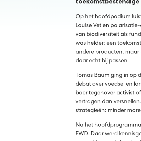
toekomstbestendige 
Op het hoofdpodium luis
Louise Vet en polarisati
van biodiversiteit als f
was helder: een toekomst
andere producten, maar 
daar echt bij passen.
Tomas Baum ging in op de
debat over voedsel en lan
boer tegenover activist o
vertragen dan versnelle
strategieën: minder morel
Na het hoofdprogramma b
FWD. Daar werd kennisge