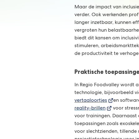
Maar de impact van inclusi
verder. Ook werkenden profi
langer inzetbaar, kunnen ef
vergroten hun belastbaarhe
biedt dit kansen om inclusiv
stimuleren, arbeidsmarkttek
de productiviteit te verhoge
Praktische toepassing
In Regio Foodvalley wordt a
technologie, bijvoorbeeld v
(Verwijst
vertaaloortjes
en softwar
(Verwijst
naar
reality-brillen
voor stress
naar
een
voor trainingen. Daarnaast
een
externe
toepassingen zoals exoskelett
externe
website)
voor slechtzienden, tillende