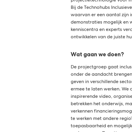
website)
projectietechnologie voor
Bij de Technohubs Inclusieve
waarvan er een aantal zijn i
demonstraties mogelijk en 
kenniscentra en experts ver
ontwikkelen van de juiste h
Wat gaan we doen?
De projectgroep gaat inclus
onder de aandacht brengen
geven in verschillende sec
ermee te laten werken. We 
inspirerende video, organis
betrekken het onderwijs, m
verkennen financieringsmog
te werken met andere regio
toepasbaarheid en mogelij