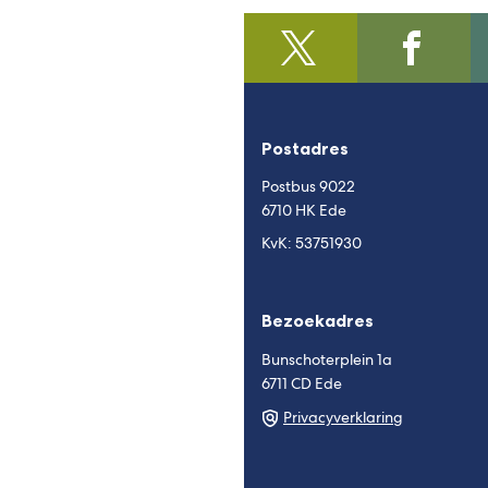
@regiofoodvalley
(Verwijst
/https:/
(Verwijst
naar
naar
een
een
externe
externe
Postadres
website)
website)
Postbus 9022
6710 HK Ede
KvK: 53751930
Bezoekadres
Bunschoterplein 1a
6711 CD Ede
Privacyverklaring