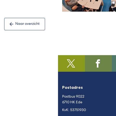
Naar overzicht
@regiofoodvalley
(Verwijst
/https:/
(Verwijst
naar
naar
een
een
externe
externe
Postadres
website)
website)
Postbus 9022
6710 HK Ede
KvK: 53751930