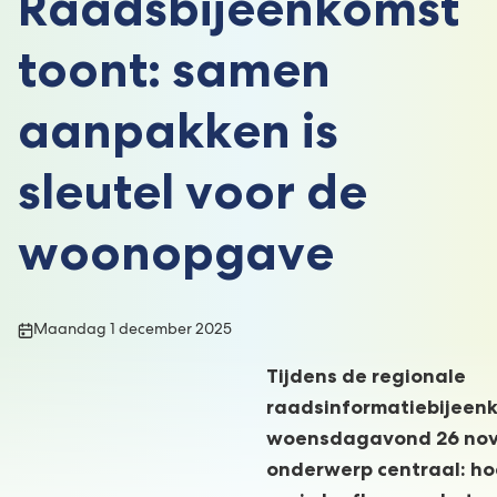
Raadsbijeenkomst
toont: samen
aanpakken is
sleutel voor de
woonopgave
Publicatiedatum:
Maandag 1 december 2025
Tijdens de regionale
raadsinformatiebijeen
woensdagavond 26 nov
onderwerp centraal: h