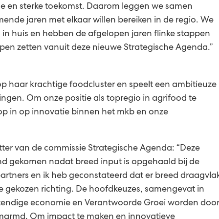
e en sterke toekomst. Daarom leggen we samen
ende jaren met elkaar willen bereiken in de regio. We
 in huis en hebben de afgelopen jaren flinke stappen
appen zetten vanuit deze nieuwe Strategische Agenda.”
 op haar krachtige foodcluster en speelt een ambitieuze
gingen. Om onze positie als topregio in agrifood te
p in op innovatie binnen het mkb en onze
itter van de commissie Strategische Agenda: “Deze
nd gekomen nadat breed input is opgehaald bij de
x partners en ik heb geconstateerd dat er breed draagvla
e gekozen richting. De hoofdkeuzes, samengevat in
stendige economie en Verantwoorde Groei worden doo
s omarmd. Om impact te maken en innovatieve