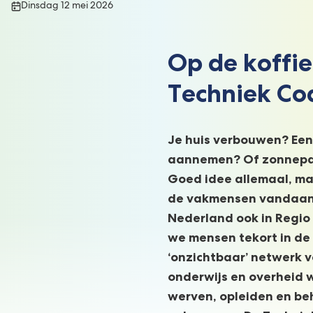
Publicatiedatum:
Dinsdag 12 mei 2026
Op de koffie
Techniek Coa
Je huis verbouwen? Ee
aannemen? Of zonnepan
Goed idee allemaal, m
de vakmensen vandaan?
Nederland ook in Regio
we mensen tekort in de
‘onzichtbaar’ netwerk 
onderwijs en overheid 
werven, opleiden en b