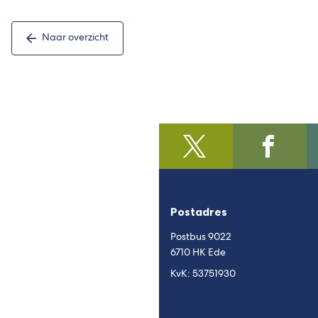
Naar overzicht
@regiofoodvalley
(Verwijst
/https:/
(Verwijst
naar
naar
een
een
externe
externe
Postadres
website)
website)
Postbus 9022
6710 HK Ede
KvK: 53751930