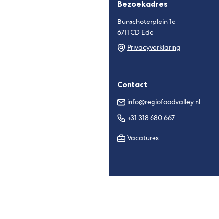
Bezoekadres
Bunschoterplein 1a
6711 CD Ede
Privacyverklaring
Contact
(Verw
info@regiofoodvalley.nl
naar
(Verwijst
+31 318 680 667
een
naar
e-
Vacatures
een
mail
telefoonnu