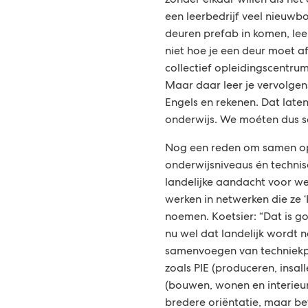
zonder elkaar willen als het
een leerbedrijf veel nieuw
deuren prefab in komen, leer
niet hoe je een deur moet a
collectief opleidingscentrum
Maar daar leer je vervolge
Engels en rekenen. Dat late
onderwijs. We moéten dus 
Nog een reden om samen op 
onderwijsniveaus én technisc
landelijke aandacht voor we
werken in netwerken die ze 
noemen. Koetsier: “Dat is go
nu wel dat landelijk wordt 
samenvoegen van techniekpr
zoals PIE (produceren, insal
(bouwen, wonen en interieur)
bredere oriëntatie, maar be