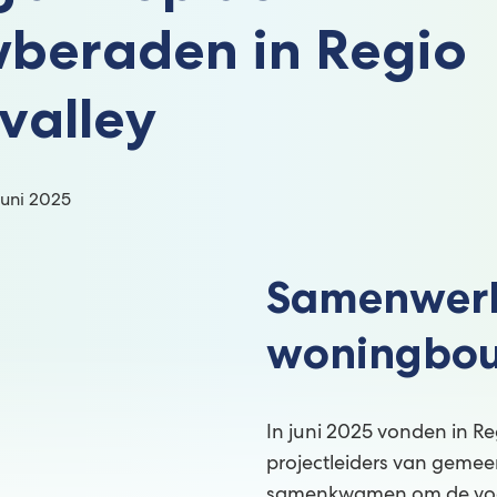
beraden in Regio
valley
:
uni 2025
Samenwerke
woningbo
In juni 2025 vonden in R
projectleiders van gemee
samenkwamen om de voo