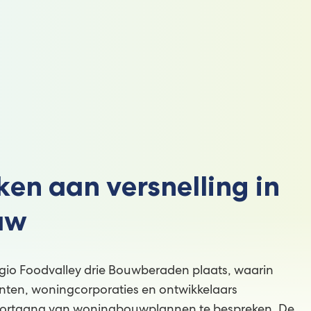
n aan versnelling in
uw
egio Foodvalley drie Bouwberaden plaats, waarin
nten, woningcorporaties en ontwikkelaars
rtgang van woningbouwplannen te bespreken. De