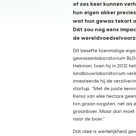
of zes keer kunnen ver
hun eigen akker precie
wat hun gewas tekort of
Dát zou nog eens impac
de wereldvoedselvoorzi
Dit besefte toenmalige eige
gewassenlaboratorium BLGG
Hekman, toen hij in 2012 het
landbouwlaboratorium verko
investeerde hij de verzilver
startup. “Met de juiste kenn
Kenia van elke hectare geen
ton graan oogsten, net als 
graanboer. Maar dan moet 
naar de boer.”
Dat idee is werkelijkheid g