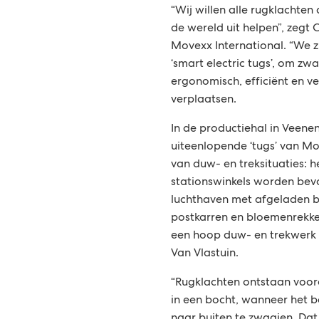
“Wij willen alle rugklachte
de wereld uit helpen”, zegt 
Movexx International. “We zi
‘smart electric tugs’, om zw
ergonomisch, efficiënt en ve
verplaatsen.
In de productiehal in Veene
uiteenlopende ‘tugs’ van M
van duw- en treksituaties: 
stationswinkels worden bev
luchthaven met afgeladen 
postkarren en bloemenrekken
een hoop duw- en trekwerk 
Van Vlastuin.
“Rugklachten ontstaan voora
in een bocht, wanneer het b