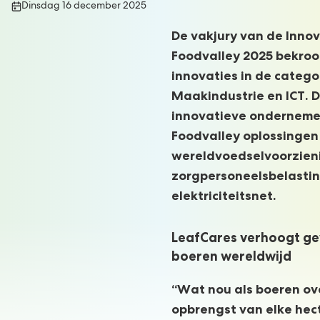
Publicatiedatum:
Dinsdag 16 december 2025
De vakjury van de Innov
Foodvalley 2025 bekroon
innovaties in de catego
Maakindustrie en ICT. Di
innovatieve ondernemer
Foodvalley oplossingen
wereldvoedselvoorzien
zorgpersoneelsbelastin
elektriciteitsnet.
LeafCares verhoogt g
boeren wereldwijd
“Wat nou als boeren ov
opbrengst van elke hect