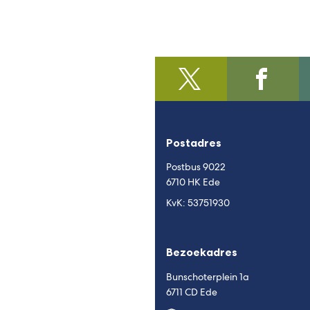
@regiofoodvalley
(Verwijst
/https:/
(Verwijst
naar
naar
een
een
externe
externe
Postadres
website)
website)
Postbus 9022
6710 HK Ede
KvK: 53751930
Bezoekadres
Bunschoterplein 1a
6711 CD Ede