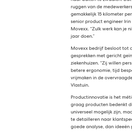
naar buiten te zwaaien. Dat 
ruggen van de medewerkers
gemakkelijk 15 kilometer per
senior product engineer Ir
Movexx. “Zulk werk kan je ni
jaar doen.”
Movexx bedrijf besloot tot d
gesprekken met gericht geï
ziekenhuizen. “Zij willen p
betere ergonomie, tijd bes
vrijmaken in de overvraagde
Vlastuin.
Productinnovatie is het mét
graag producten bedenkt die
universeel mogelijk zijn, m
te detailleren naar klantspec
goede analyse, dan ideeën 