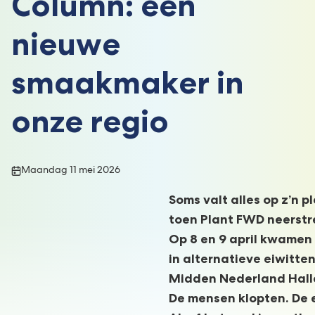
Column: een
nieuwe
smaakmaker in
onze regio
Publicatiedatum:
Maandag 11 mei 2026
Soms valt alles op z’n 
toen Plant FWD neerstr
Op 8 en 9 april kwamen
in alternatieve eiwitte
Midden Nederland Halle
De mensen klopten. De 