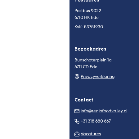
website)
website)
Postbus 9022
6710 HK Ede
KvK: 53751930
Bezoekadres
Bunschoterplein 1a
6711 CD Ede
Privacyverklaring
Contact
(Verw
info@regiofoodvalley.nl
naar
(Verwijst
+31 318 680 667
een
naar
e-
Vacatures
een