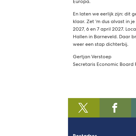
Europa.
En laten we eerlijk zijn: dit 
klaar. Zet ‘m dus alvast in 
2027, 6 en 7 april 2027. Lo
Hallen in Barneveld. Daar 
weer een stap dichterbij.
Gertjan Verstoep
Secretaris Economic Board 
@regiofoodvalley
(Verwijst
/https:/
(Verwijst
naar
naar
een
een
externe
externe
Postadres