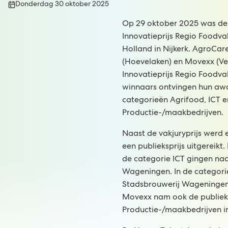
Publicatiedatum:
Donderdag 30 oktober 2025
Op 29 oktober 2025 was de 
Innovatieprijs Regio Foodva
Holland in Nijkerk. AgroCar
(Hoevelaken) en Movexx (V
Innovatieprijs Regio Foodv
winnaars ontvingen hun awar
categorieën Agrifood, ICT e
Productie-/maakbedrijven.
Naast de vakjuryprijs werd e
een publieksprijs uitgereik
de categorie ICT gingen naa
Wageningen. In de categori
Stadsbrouwerij Wageningen 
Movexx nam ook de publieksp
Productie-/maakbedrijven i