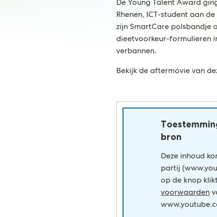
De Young Talent Award ging
Rhenen, ICT-student aan de
zijn SmartCare polsbandje 
dieetvoorkeur-formulieren i
verbannen.
Bekijk de aftermovie van dez
Toestemming
bron
Deze inhoud ko
partij (www.you
op de knop klik
voorwaarden
v
www.youtube.