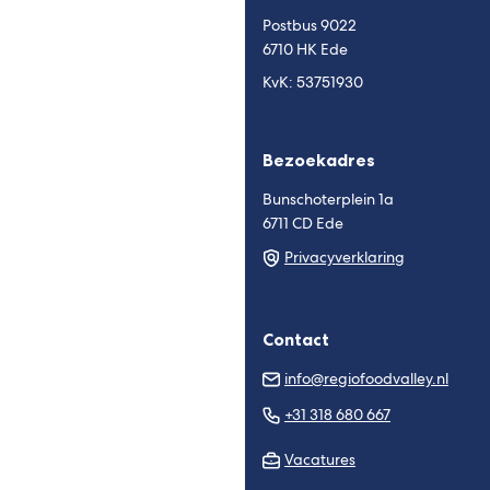
website)
website)
Postbus 9022
6710 HK Ede
KvK: 53751930
Bezoekadres
Bunschoterplein 1a
6711 CD Ede
Privacyverklaring
Contact
(Verw
info@regiofoodvalley.nl
naar
(Verwijst
+31 318 680 667
een
naar
e-
Vacatures
een
mail