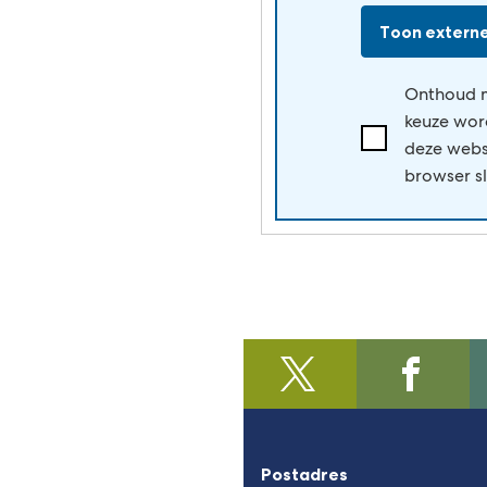
Toon externe
Onthoud m
keuze wor
Ik
deze webs
accepteer
browser sl
de
voorwaarden
van
www.youtube.c
@regiofoodvalley
(Verwijst
/https:/
(Verwijst
naar
naar
een
een
externe
externe
Postadres