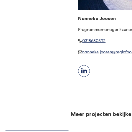
Nanneke Joosen
Programmamanager Econo
Bel
(Verwijst
0318680392
Nanneke
naar
Mail
nanneke.joosen@regiofood
Joosen
een
Nanneke
telefoonnumm
Joosen
Meer projecten bekijk