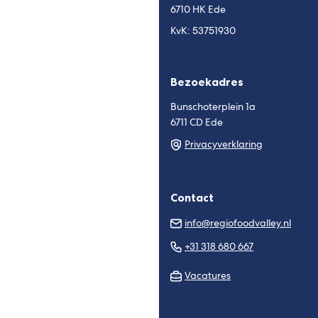
6710 HK Ede
KvK: 53751930
Bezoekadres
Bunschoterplein 1a
6711 CD Ede
Privacyverklaring
Contact
(Verw
info@regiofoodvalley.nl
naar
(Verwijst
+31 318 680 667
een
naar
e-
Vacatures
een
mail
telefoonnu