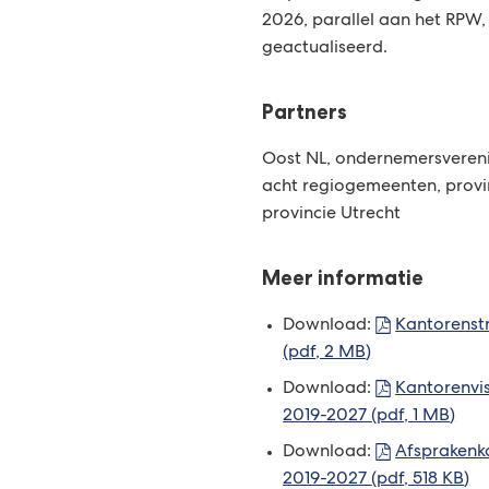
2026, parallel aan het RPW
geactualiseerd.
Partners
Oost NL, ondernemersvereni
acht regiogemeenten, provi
provincie Utrecht
Meer informatie
Download:
Kantorenst
(pdf
, 2 MB
)
Download:
Kantorenvis
2019-2027
(pdf
, 1 MB
)
Download:
Afsprakenk
2019-2027
(pdf
, 518 KB
)