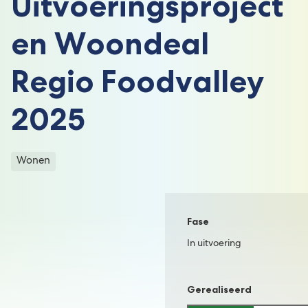
Uitvoeringsproject
en Woondeal
Regio Foodvalley
2025
Categorieën
Wonen
P
Fase
r
In uitvoering
o
j
Gerealiseerd