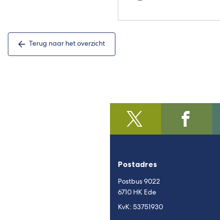
Terug naar het overzicht
@regiofoodvalley
(Verwijst
/https:/
(Verwijst
naar
naar
een
een
externe
externe
Postadres
website)
website)
Postbus 9022
6710 HK Ede
KvK: 53751930