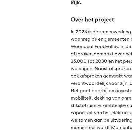
Rijk.
n
g
Over het project
s
In 2023 is de samenwerking t
woonregio’s en gemeenten b
i
Woondeal Foodvalley. In de
n
afspraken gemaakt over het
25.000 tot 2030 en het per
f
woningen. Naast afspraken v
ook afspraken gemaakt waar
o
verantwoordelijk voor zijn
Het gaat daarbij om investe
r
mobiliteit, dekking van onr
m
stikstofruimte, ambtelijke c
capaciteit van het elektrici
a
we samen aan de uitvoerin
momenteel wordt Momentee