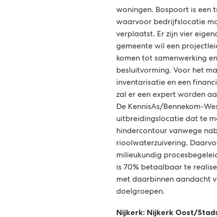
woningen. Bospoort is een t
waarvoor bedrijfslocatie 
verplaatst. Er zijn vier eig
gemeente wil een projectle
komen tot samenwerking en 
besluitvorming. Voor het ma
inventarisatie en een finan
zal er een expert worden a
De KennisAs/Bennekom-West
uitbreidingslocatie dat te 
hindercontour vanwege nabi
rioolwaterzuivering. Daarv
milieukundig procesbegelei
is 70% betaalbaar te realis
met daarbinnen aandacht vo
doelgroepen.
Nijkerk: Nijkerk Oost/Sta