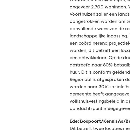
waaronder één sleutelprojec
ongeveer 2.700 woningen. 
Voorthuizen zal er een land
aangetrokken worden om te
aanvullende wens van de ra
landschappelijke inpassing. 
een coördinerend projectle
worden, dit betreft een loca
een ontwikkelaar. Op de dri
gestreefd naar 60% betaalb
huur. Dit is conform geldend 
Regionaal is afgesproken da
worden naar 30% sociale huu
gemeente heeft aangegeve
volkshuisvestingsbeleid in de
aandachtspunt meegegeve
Ede: Bospoort/KennisAs/
Dit betreft twee locaties m