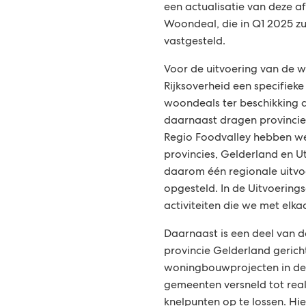
t
een actualisatie van deze a
Woondeal, die in Q1 2025 z
i
vastgesteld.
e
Voor de uitvoering van de w
Rijksoverheid een specifieke
woondeals ter beschikking a
daarnaast dragen provincies 
Regio Foodvalley hebben w
provincies, Gelderland en 
daarom één regionale uitv
opgesteld. In de Uitvoerin
activiteiten die we met elkaa
Daarnaast is een deel van d
provincie Gelderland gerich
woningbouwprojecten in de 
gemeenten versneld tot real
knelpunten op te lossen. Hier