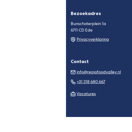
Bezoekadres
Bunschoterplein 1a
6711 CD Ede
Privacyverklaring
Contact
(Verw
info@regiofoodvalley.nl
naar
(Verwijst
+31 318 680 667
een
naar
e-
Vacatures
een
mail
telefoonnu