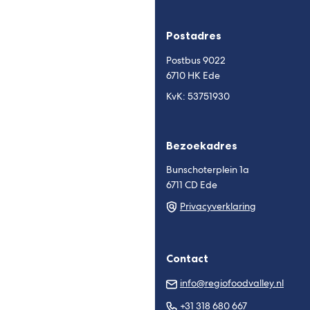
een
een
externe
externe
Postadres
website)
website)
Postbus 9022
6710 HK Ede
KvK: 53751930
Bezoekadres
Bunschoterplein 1a
6711 CD Ede
Privacyverklaring
Contact
(Verw
info@regiofoodvalley.nl
naar
(Verwijst
+31 318 680 667