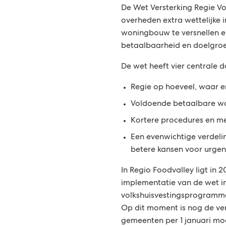
De Wet Versterking Regie Vo
s
overheden extra wettelijke
woningbouw te versnellen en
i
betaalbaarheid en doelgro
n
De wet heeft vier centrale d
f
Regie op hoeveel, waar 
o
Voldoende betaalbare wo
Kortere procedures en m
r
Een evenwichtige verdel
m
betere kansen voor urge
a
In Regio Foodvalley ligt in 
implementatie van de wet i
t
volkshuisvestingsprogramma
Op dit moment is nog de ve
i
gemeenten per 1 januari mo