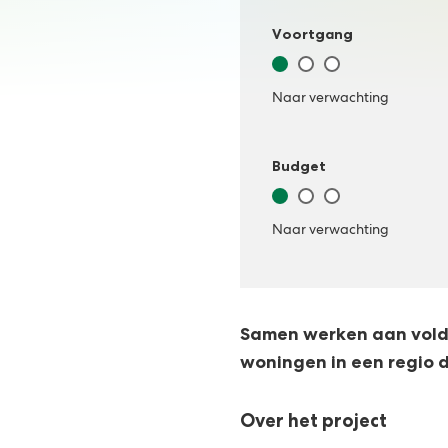
c
Voortgang
t
Naar
Heeft
Er
v
verwachting
aandacht
zijn
Naar verwachting
nodig
problemen
o
Budget
o
Naar
Heeft
Er
r
verwachting
aandacht
zijn
Naar verwachting
nodig
problemen
t
g
Samen werken aan vold
a
woningen in een regio d
n
Over het project
g