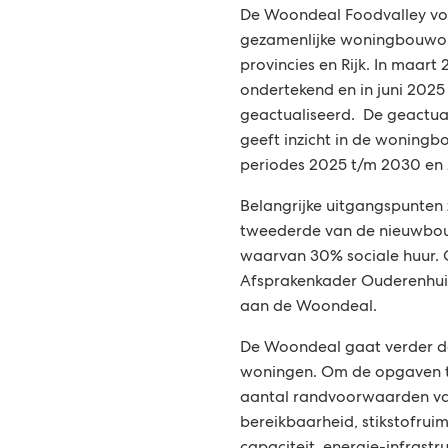
De Woondeal Foodvalley vo
s
gezamenlijke woningbouwo
provincies en Rijk. In maar
i
ondertekend en in juni 2025 
n
geactualiseerd. De geactu
geeft inzicht in de woning
f
periodes 2025 t/m 2030 en
o
Belangrijke uitgangspunten 
tweederde van de nieuwbou
r
waarvan 30% sociale huur. 
Afsprakenkader Ouderenhui
m
aan de Woondeal.
a
De Woondeal gaat verder da
woningen. Om de opgaven te
t
aantal randvoorwaarden va
bereikbaarheid, stikstofruim
i