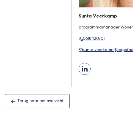
Sunta Veerkamp
programmamanager Wone
Bel
(Verwijst
0618420701
Sunta
naar
Mail
sunta.veerkamp@regiofood
Veerkamp
een
Sunta
telefoonnumme
Veerkamp
Terug naar het overzicht