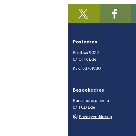
@regiofoodvalley
(Verwijst
/https:/
(Verwijst
naar
naar
een
een
externe
externe
Postadres
website)
website)
Postbus 9022
6710 HK Ede
KvK: 53751930
Bezoekadres
Bunschoterplein 1a
6711 CD Ede
Privacyverklaring