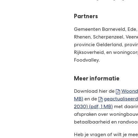
Partners
Gemeenten Barneveld, Ede, 
Rhenen, Scherpenzeel, Vee
provincie Gelderland, provin
Rijksoverheid, en woningcor
Foodvalley.
Meer informatie
Download hier de
Woonde
MB
)
en de
geactualiseer
2030)
(pdf
, 1 MB
)
met daarin
afspraken over woningbouw
betaalbaarheid en randvo
Heb je vragen of wilt je me