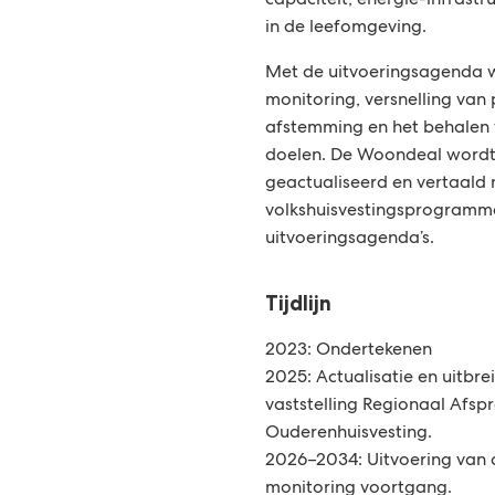
capaciteit, energie-infrastr
e
in de leefomgeving.
Met de uitvoeringsagenda 
monitoring, versnelling van 
afstemming en het behalen 
doelen. De Woondeal wordt 
geactualiseerd en vertaald 
volkshuisvestingsprogramma
uitvoeringsagenda’s.
Tijdlijn
2023: Ondertekenen
2025: Actualisatie en uitbr
vaststelling Regionaal Afsp
Ouderenhuisvesting.
2026–2034: Uitvoering van 
monitoring voortgang.