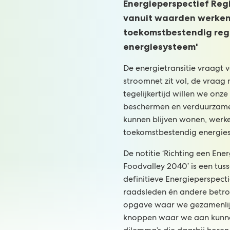
Energieperspectief Reg
vanuit waarden werken
toekomstbestendig reg
energiesysteem'
De energietransitie vraagt v
stroomnet zit vol, de vraag 
tegelijkertijd willen we onz
beschermen en verduurzame
kunnen blijven wonen, werke
toekomstbestendig energies
De notitie ‘Richting een Ene
Foodvalley 2040’ is een tuss
definitieve Energieperspecti
raadsleden én andere betrok
opgave waar we gezamenlij
knoppen waar we aan kunne