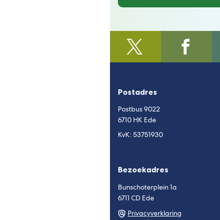
@regiofoodvalley
(Verwijst
/https:/
(Verwijst
naar
naar
een
een
externe
externe
Postadres
website)
website)
Postbus 9022
6710 HK Ede
KvK: 53751930
Bezoekadres
Bunschoterplein 1a
6711 CD Ede
Privacyverklaring