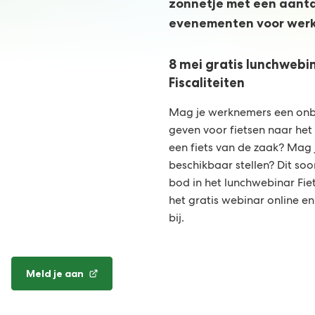
zonnetje met een aanta
evenementen voor werk
8 mei gratis lunchwebin
Fiscaliteiten
Mag je werknemers een onbe
geven voor fietsen naar het
een fiets van de zaak? Mag j
beschikbaar stellen? Dit so
bod in het lunchwebinar Fiets
het gratis webinar online e
bij.
Meld je aan
(Verwijst
naar
een