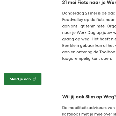
21 mei Fiets naar je We
externe
website)
Donderdag 21 mei is dé dag
Foodvalley op de fiets naar 
aan ons ligt tenminste. Orga
naar je Werk Dag op jouw w
graag op weg. Het hoeft niet
Een klein gebaar kan al het 
aan en ontvang de Toolbox h
laagdrempelig kunt doen.
Meld je aan
(Verwijst
naar
een
Wil jij ook Slim op Weg
externe
website)
De mobiliteitsadviseurs va
kosteloos met je mee over 