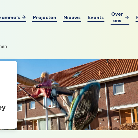
Over
ramma's
Projecten
Nieuws
Events
ons
nen
ey