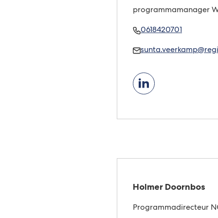
programmamanager 
Bel
(Verwijst
0618420701
Sunta
naar
Mail
sunta.veerkamp@regi
Veerkamp
een
Sunta
telefoon
Veerkamp
Holmer Doornbos
Programmadirecteur NO