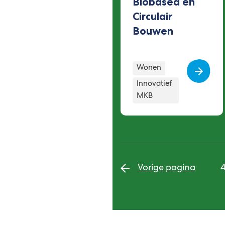
Biobased en
Circulair
Bouwen
Cat
Wonen
Innovatief
MKB
Vorige pagina
4