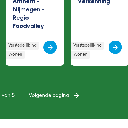
Arnhem -
Verkenning
Nijmegen -
Regio
Foodvalley
egorieën
Categorieën
Ca
Verstedelijking
Verstedelijking
Wonen
Wonen
 van 5
Volgende pagina