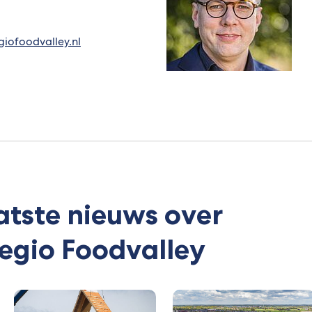
(Verwijst
iofoodvalley.nl
naar
nummer)
een
e-
mailadres)
atste nieuws over
egio Foodvalley