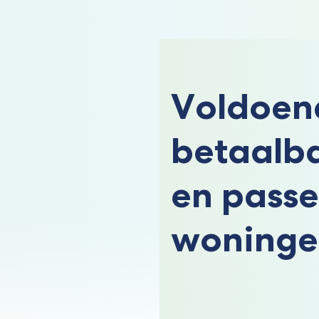
Voldoen
betaalb
en pass
woninge