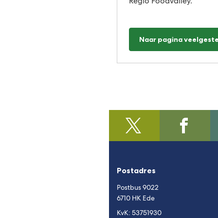
Regio Foodvalley.
Naar pagina veelgest
@regiofoodvalley
(Verwijst
/https:/
(Verwijst
naar
naar
een
een
externe
externe
Postadres
website)
website)
Postbus 9022
6710 HK Ede
KvK: 53751930