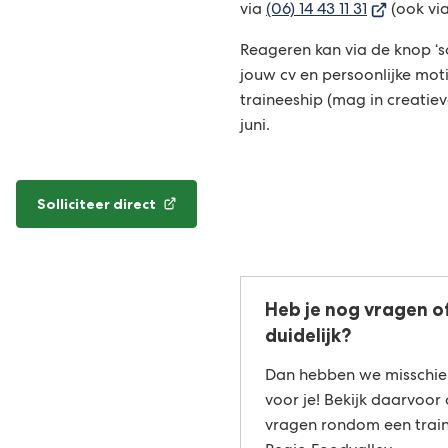
(Verwijst
via
(06) 14 43 11 31
(ook vi
naar
Reageren kan via de knop ‘sol
een
jouw cv en persoonlijke moti
externe
traineeship (mag in creatieve
website)
juni.
Solliciteer direct
(Verwijst
naar
een
externe
website)
Heb je nog vragen of 
duidelijk?
Dan hebben we misschie
voor je! Bekijk daarvoor
vragen rondom een trai