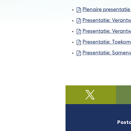
Plenaire presentati
Presentatie: Verantw
Presentatie: Verant
Presentatie: Toeko
Presentatie: Samenw
@regiofoodvalle
(Verwijst
naar
een
Post
externe