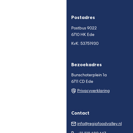
naar
naar
een
een
externe
externe
Postadres
website)
website)
Postbus 9022
6710 HK Ede
KvK: 53751930
Bezoekadres
Bunschoterplein 1a
6711 CD Ede
Privacyverklaring
Contact
(Verw
info@regiofoodvalley.nl
naar