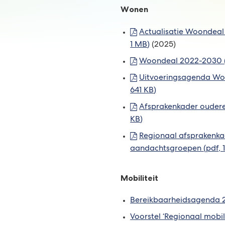
Wonen
Actualisatie Woondeal
1 MB
)
(2025)
Woondeal 2022-2030
Uitvoeringsagenda Wo
641 KB
)
Afsprakenkader ouder
KB
)
Regionaal afsprakenka
aandachtsgroepen
(pdf
,
Mobiliteit
Bereikbaarheidsagenda 2
Voorstel ‘Regionaal mobil