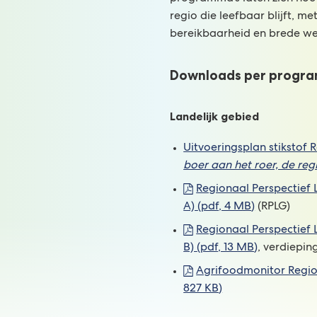
regio die leefbaar blijft, me
bereikbaarheid en brede we
Downloads per progr
Landelijk gebied
Uitvoeringsplan stikstof 
boer aan het roer, de reg
Regionaal Perspectief 
A)
(pdf
, 4 MB
)
(RPLG)
Regionaal Perspectief 
B)
(pdf
, 13 MB
)
, verdiepin
Agrifoodmonitor Regi
827 KB
)