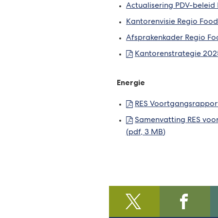
Actualisering PDV-beleid
Kantorenvisie Regio Food
Afsprakenkader Regio Fo
Kantorenstrategie 20
Energie
RES Voortgangsrappo
Samenvatting RES voo
(pdf
, 3 MB
)
@regiofoodvalley
(Verwijst
/https:/
(Verwijst