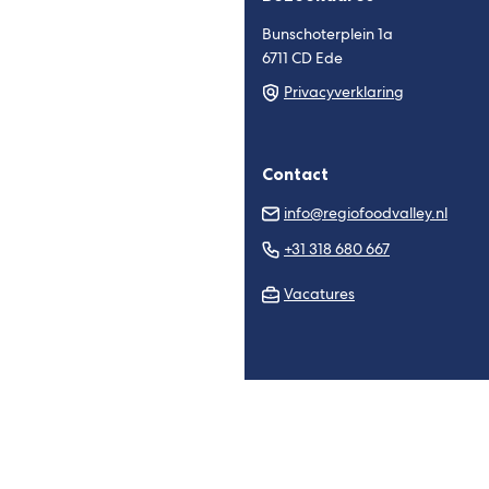
Bunschoterplein 1a
6711 CD Ede
Privacyverklaring
Contact
(Verw
info@regiofoodvalley.nl
naar
(Verwijst
+31 318 680 667
een
naar
e-
Vacatures
een
mail
telefoonnu