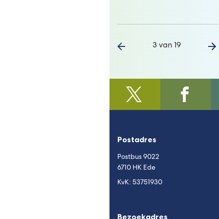
3 van 19
@regiofoodvalley
(Verwijst
/https:/
(Verwijst
naar
naar
een
een
externe
externe
Postadres
website)
website)
Postbus 9022
6710 HK Ede
KvK: 53751930
Bezoekadres