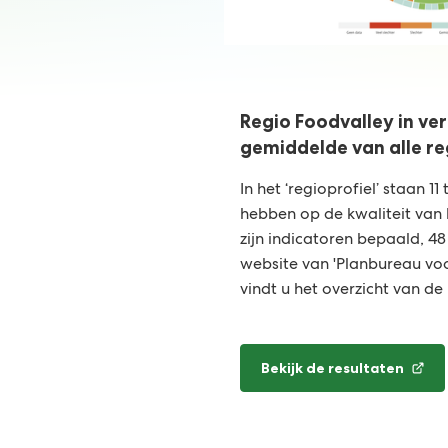
Regio Foodvalley in ver
gemiddelde van alle re
In het ‘regioprofiel’ staan 11
hebben op de kwaliteit van 
zijn indicatoren bepaald, 48
website van 'Planbureau vo
vindt u het overzicht van de 
Bekijk de resultaten
(Verwijst
naar
een
externe