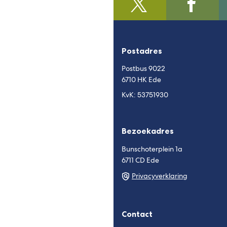
@regiofoodvalley
(Verwijst
/https:/
(Verwijst
naar
naar
een
een
externe
externe
Postadres
website)
website)
Postbus 9022
6710 HK Ede
KvK: 53751930
Bezoekadres
Bunschoterplein 1a
6711 CD Ede
Privacyverklaring
Contact